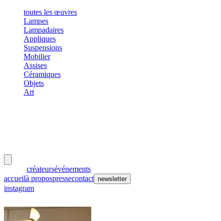
toutes les œuvres
Lampes
Lampadaires
Appliques
Suspensions
Mobilier
Assises
Céramiques
Objets
Art
meubles
et lumières
œuvres
créateurs
événements
accueil
à propos
presse
contact
newsletter
instagram