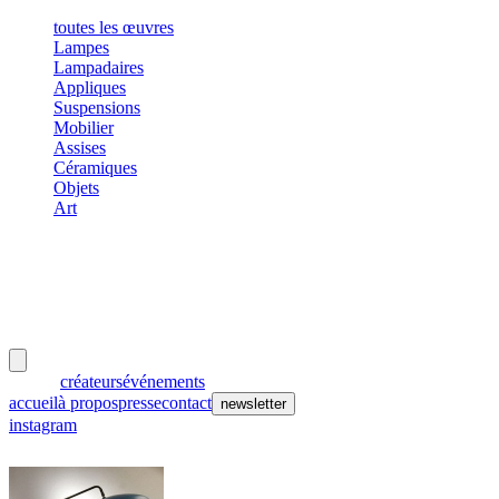
toutes les œuvres
Lampes
Lampadaires
Appliques
Suspensions
Mobilier
Assises
Céramiques
Objets
Art
meubles
et lumières
œuvres
créateurs
événements
accueil
à propos
presse
contact
newsletter
instagram