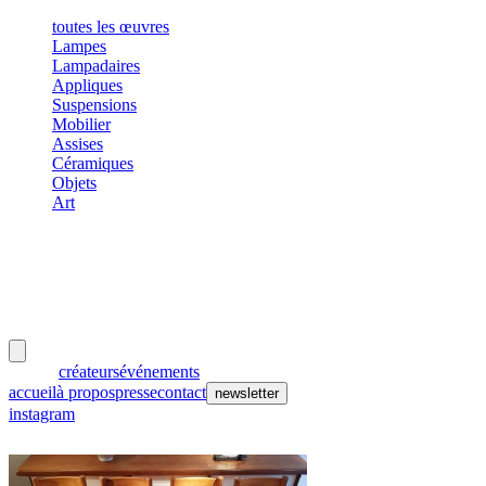
toutes les œuvres
Lampes
Lampadaires
Appliques
Suspensions
Mobilier
Assises
Céramiques
Objets
Art
meubles
et lumières
œuvres
créateurs
événements
accueil
à propos
presse
contact
newsletter
instagram