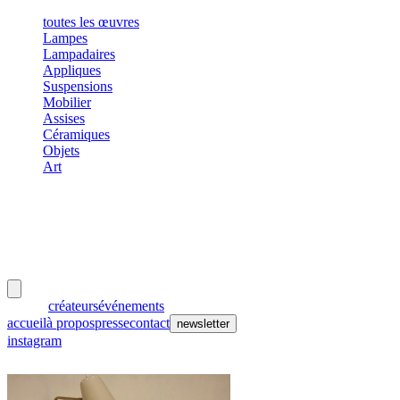
toutes les œuvres
Lampes
Lampadaires
Appliques
Suspensions
Mobilier
Assises
Céramiques
Objets
Art
meubles
et lumières
œuvres
créateurs
événements
accueil
à propos
presse
contact
newsletter
instagram