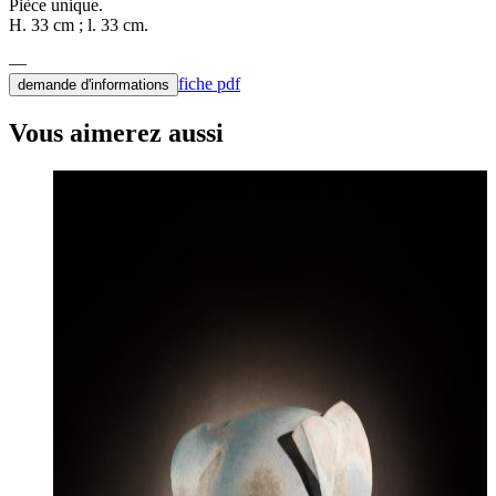
Pièce unique.
H. 33 cm ; l. 33 cm.
fiche pdf
demande d'informations
Vous aimerez aussi