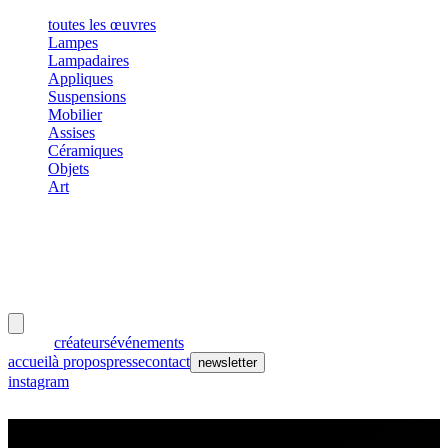
toutes les œuvres
Lampes
Lampadaires
Appliques
Suspensions
Mobilier
Assises
Céramiques
Objets
Art
meubles
et lumières
œuvres
créateurs
événements
accueil
à propos
presse
contact
newsletter
instagram