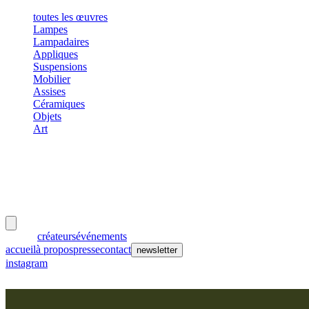
toutes les œuvres
Lampes
Lampadaires
Appliques
Suspensions
Mobilier
Assises
Céramiques
Objets
Art
meubles
et lumières
œuvres
créateurs
événements
accueil
à propos
presse
contact
newsletter
instagram