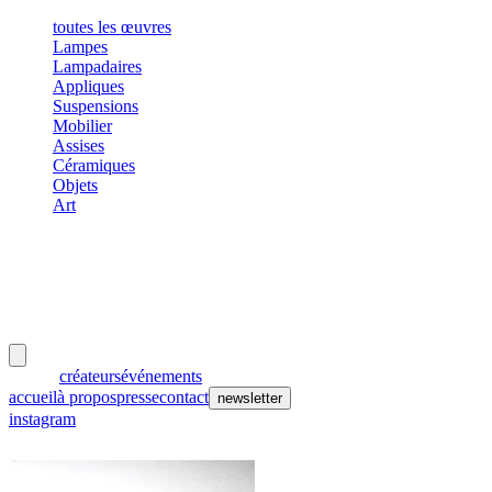
toutes les œuvres
Lampes
Lampadaires
Appliques
Suspensions
Mobilier
Assises
Céramiques
Objets
Art
meubles
et lumières
œuvres
créateurs
événements
accueil
à propos
presse
contact
newsletter
instagram