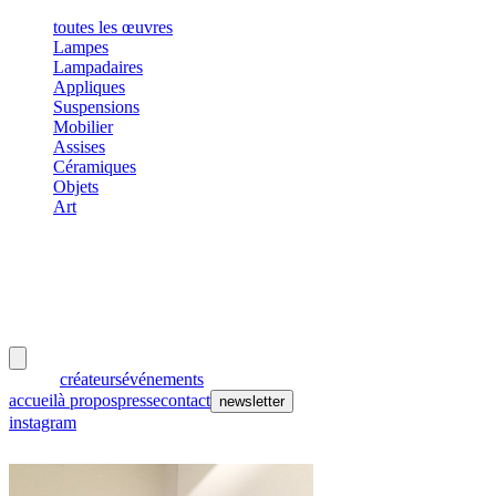
toutes les œuvres
Lampes
Lampadaires
Appliques
Suspensions
Mobilier
Assises
Céramiques
Objets
Art
meubles
et lumières
œuvres
créateurs
événements
accueil
à propos
presse
contact
newsletter
instagram