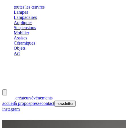
toutes les œuvres
Lampes
Lampadaires
Appliques
Suspensions
Mobilier
Assises
Céramiques
Objets
Art
meubles
et lumières
œuvres
créateurs
événements
accueil
à propos
presse
contact
newsletter
instagram